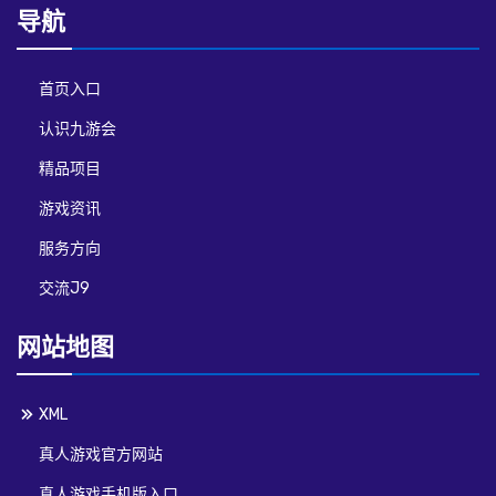
导航
首页入口
认识九游会
精品项目
游戏资讯
服务方向
交流J9
网站地图
XML
真人游戏官方网站
真人游戏手机版入口