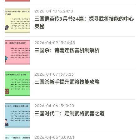
2026-04-10 13:24:10
三国群英传3兵书24篇：探寻武将技能的中心
奥秘
2026-04-09 13:24:43
三国杀：诸葛连伤害机制解析
2026-04-07 13:15:23
三国杀新手提升武将技能攻略
2026-04-06 13:10:20
三国时代二：定制武将武器之道
2026-04-05 13:09:51