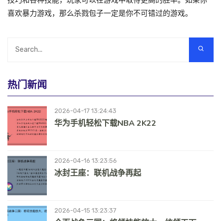
喜欢暴力游戏，那么杀戮包子一定是你不可错过的游戏。
热门新闻
2026-04-17 13:24:43
华为手机轻松下载NBA 2K22
2026-04-16 13:23:56
冰封王座：联机战争再起
2026-04-15 13:23:37