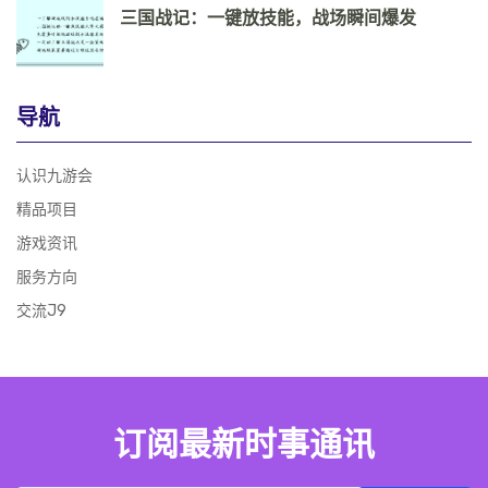
三国战记：一键放技能，战场瞬间爆发
导航
认识九游会
精品项目
游戏资讯
服务方向
交流J9
订阅最新时事通讯