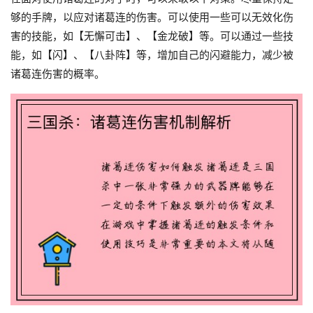
够的手牌，以应对诸葛连的伤害。可以使用一些可以无效化伤
害的技能，如【无懈可击】、【金龙破】等。可以通过一些技
能，如【闪】、【八卦阵】等，增加自己的闪避能力，减少被
诸葛连伤害的概率。