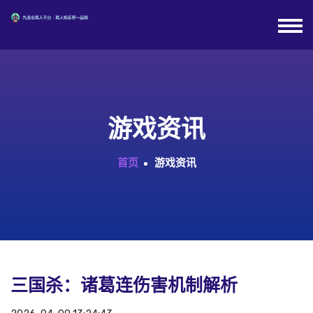
游戏资讯
首页
游戏资讯
三国杀：诸葛连伤害机制解析