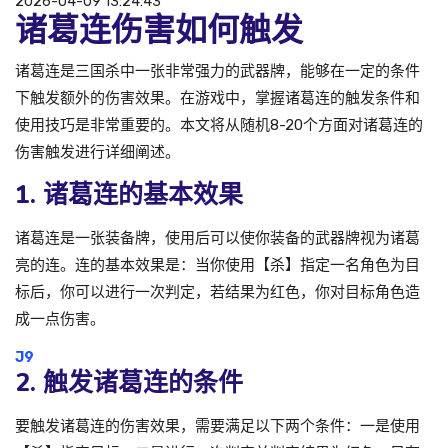
2026-04-09 13:24:43
诸葛连伤害如何触发
诸葛连是三国杀中一张非常强力的武器牌，能够在一定的条件
下触发额外的伤害效果。在游戏中，掌握诸葛连的触发条件和
使用技巧是非常重要的。本文将从随机8-20个方面对诸葛连的
伤害触发进行详细阐述。
1. 诸葛连的基本效果
诸葛连是一张装备牌，使用后可以使你装备的武器牌视为诸葛
亮的连。连的基本效果是：当你使用【杀】指定一名角色为目
标后，你可以进行一次判定，若结果为红色，你对目标角色造
成一点伤害。
J9
2. 触发诸葛连的条件
要触发诸葛连的伤害效果，需要满足以下两个条件：一是使用