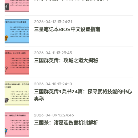
2026-04-12 13:24:31
三星笔记本BIOS中文设置指南
2026-04-11 13:23:43
三国群英传：攻城之道大揭秘
2026-04-10 13:24:10
三国群英传3兵书24篇：探寻武将技能的中心
奥秘
2026-04-09 13:24:43
三国杀：诸葛连伤害机制解析