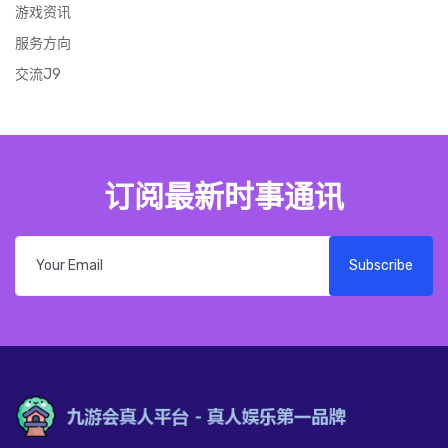
游戏资讯
服务方向
交流J9
订阅最新时事通讯
Subscribe